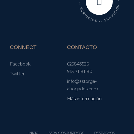
-- SERVICIOS -- SERVICIOS -- SERVICIOS -- SERVICIOS
CONNECT
CONTACTO
Facebook
625843526
915 71 81 80
Twitter
info@astorga-
abogados.com
Más información
INICIO
SERVICIOS JURÍDICOS
DESPACHOS