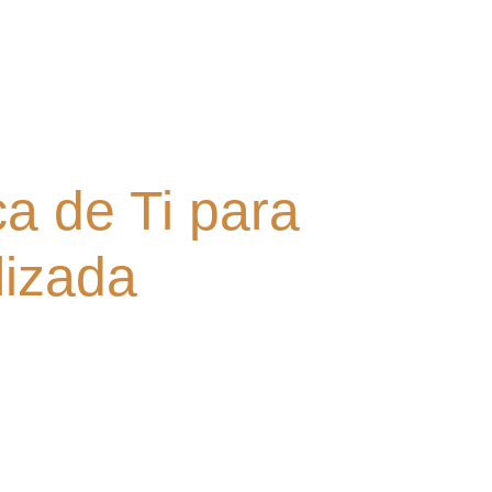
a de Ti para
lizada
stintas materias, con la más amplia formación
na, donde se encontrará con plena confianza.