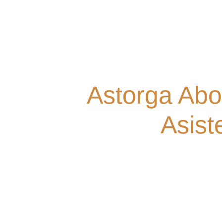
Astorga Abo
Asist
Nuestro despacho está compuesto por un equipo din
para ofrecerle la mejor solución a su problema. Aq