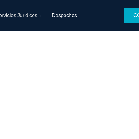
rvicios Jurídicos
Despachos
CO
Despachos
ASTORGAABOGADOS
>
DESPACHOS