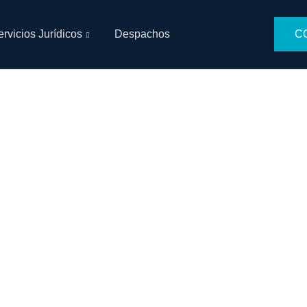
rvicios Jurídicos
Despachos
CO
Servicios Jurídico
ASTORGAABOGADOS
>
SERVICIOS JURÍDICOS