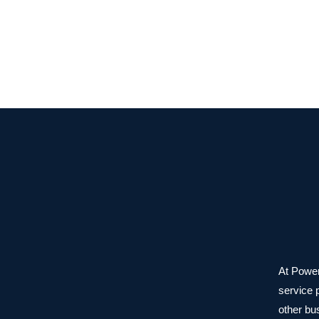
At Power
service 
other bu